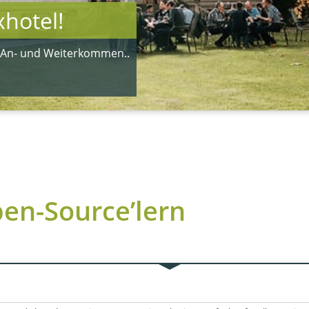
hotel!
, An- und Weiterkommen..
pen-Source’lern