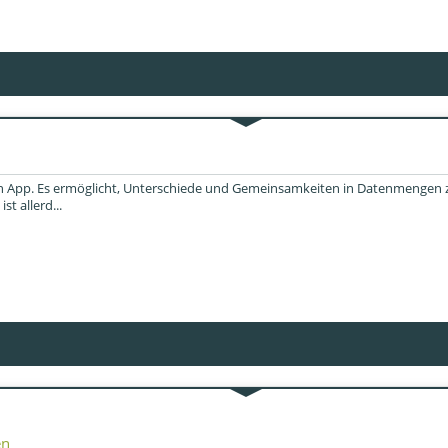
iten App. Es ermöglicht, Unterschiede und Gemeinsamkeiten in Datenmenge
t allerd...
en