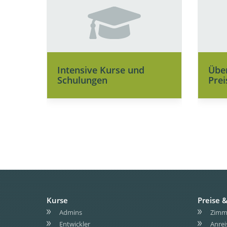
Intensive Kurse und
Übe
Schulungen
Prei
Kurse
Preise &
Admins
Zimme
Entwickler
Anrei