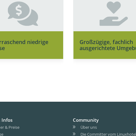
rraschend niedrige
Großzügige, fachlich
se
ausgerichtete Umgeb
 Infos
Community
r & Preise
Über uns
se
Die Committer vom Linuxhote