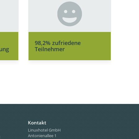
98,2% zufriedene
ung
Teilnehmer
Kontakt
Linuxhotel GmbH
Antonienallee 1
l