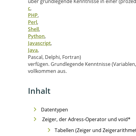
über grundlegende Kenntnisse in einer (proze
c
,
PHP
,
Perl
,
Shell
,
Python
,
Javascript
,
Java
,
Pascal, Delphi, Fortran)
verfügen. Grundlegende Kenntnisse (Variablen,
vollkommen aus.
Inhalt
Datentypen
Zeiger, der Adress-Operator und void*
Tabellen (Zeiger und Zeigerarithmet