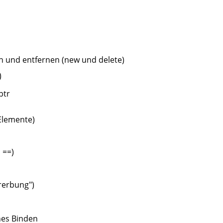
n und entfernen (new und delete)
)
ptr
 Elemente)
 ==)
rerbung")
hes Binden