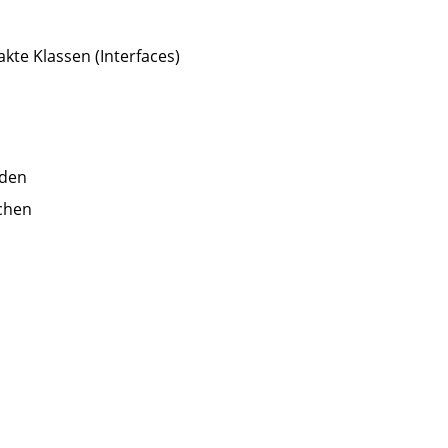
akte Klassen (Interfaces)
nden
chen