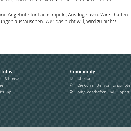
nd Angebote für Fachsimpeln, Ausflüge uvm. Wir schaffen
 Infos
Community
r & Preise
Über uns
se
Die Committer vom Linuxhote
ierung
Mitgliedschaften und Support