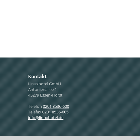
Kontakt
Linuxhotel GmbH
Antonienallee 1
l
45279 Essen-Horst
Telefon
0201 8536-600
Telefax
0201 8536-605
info@linuxhotel.de