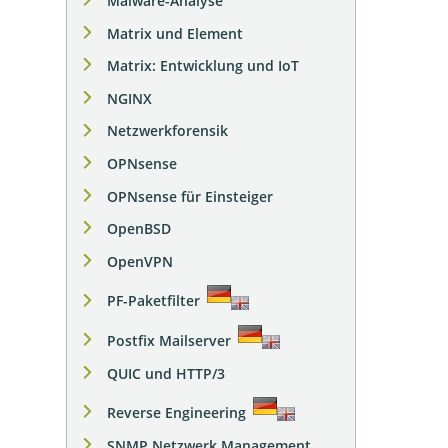
Malware-Analyse
Matrix und Element
Matrix: Entwicklung und IoT
NGINX
Netzwerkforensik
OPNsense
OPNsense für Einsteiger
OpenBSD
OpenVPN
PF-Paketfilter
Postfix Mailserver
QUIC und HTTP/3
Reverse Engineering
SNMP Netzwerk Management