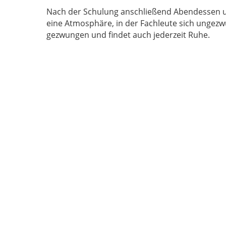
Nach der Schulung anschließend Abendessen u
eine Atmosphäre, in der Fachleute sich ungezwungen austauschen. Wer das nicht will, wird zu nichts
gezwungen und findet auch jederzeit Ruhe.