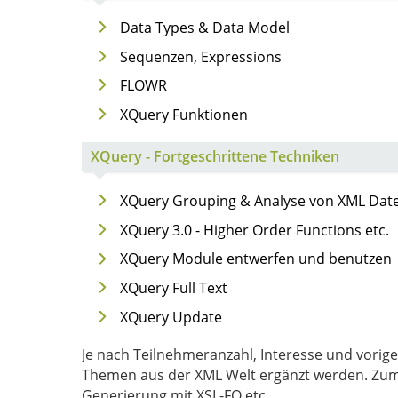
Data Types & Data Model
Sequenzen, Expressions
FLOWR
XQuery Funktionen
XQuery - Fortgeschrittene Techniken
XQuery Grouping & Analyse von XML Dat
XQuery 3.0 - Higher Order Functions etc.
XQuery Module entwerfen und benutzen
XQuery Full Text
XQuery Update
Je nach Teilnehmeranzahl, Interesse und vori
Themen aus der XML Welt ergänzt werden. Zum Beispiel: XSLT, XML Schema, RELAX NG, DTD, XProc, PDF
Generierung mit XSL-FO etc.