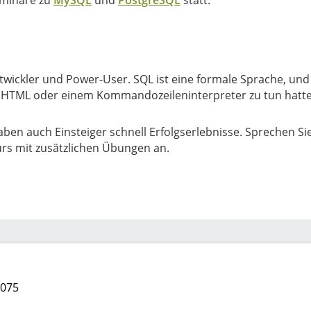
eminare zu
MySQL
und
PostgreSQL
statt.
ntwickler und Power-User. SQL ist eine formale Sprache, und
 HTML oder einem Kommandozeileninterpreter zu tun hatte
haben auch Einsteiger schnell Erfolgserlebnisse. Sprechen Si
urs mit zusätzlichen Übungen an.
9075